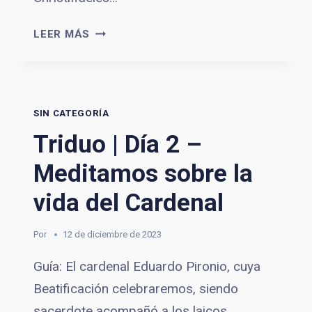
TRIDUO
LEER MÁS
|
DÍA
3
–
SIN CATEGORÍA
MEDITAMOS
SOBRE
Triduo | Día 2 –
LA
Meditamos sobre la
VIDA
DEL
vida del Cardenal
CARDENAL
Por
12 de diciembre de 2023
Guía: El cardenal Eduardo Pironio, cuya
Beatificación celebraremos, siendo
sacerdote acompañó a los laicos