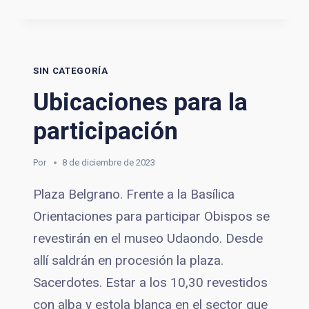
|
DÍA
1
–
SIN CATEGORÍA
MEDITAMOS
SOBRE
Ubicaciones para la
LA
participación
PERSONA
DEL
CARDENAL
Por
8 de diciembre de 2023
Plaza Belgrano. Frente a la Basílica
Orientaciones para participar Obispos se
revestirán en el museo Udaondo. Desde
allí saldrán en procesión la plaza.
Sacerdotes. Estar a los 10,30 revestidos
con alba y estola blanca en el sector que