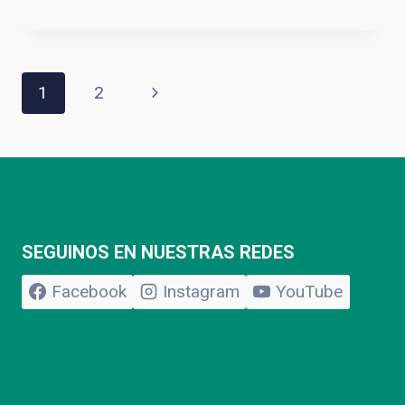
DE
ACCIÓN
DE
GRACIAS
Navegación
Siguiente
1
2
EN
NUEVE
página
DE
de
JULIO.
BUENOS
AIRES
SEGUINOS EN NUESTRAS REDES
página
Facebook
Instagram
YouTube