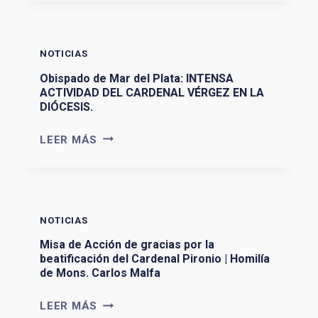
C
A
:
NOTICIAS
M
I
Obispado de Mar del Plata: INTENSA
ACTIVIDAD DEL CARDENAL VÉRGEZ EN LA
S
DIÓCESIS.
A
D
O
LEER MÁS
E
B
A
I
C
S
C
P
I
NOTICIAS
A
Ó
D
Misa de Acción de gracias por la
N
beatificación del Cardenal Pironio | Homilía
O
D
de Mons. Carlos Malfa
D
E
E
M
LEER MÁS
G
M